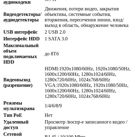
аудиокодеки
Движения, потери видео, закрытия
Видеодетекторы/
объектива, системные события,
аудиодетекторы
вторжения, пересечения линии, вход/
выход в область, обнаружение человека
USB интерфейс
2 USB 2.0
Интерфейс HDD
1 SATA 3.0
Максимальный
объем
до 8Тб
подключаемых
HDD
HDMI:1920x1080/60Hz, 1920x1080/50Hz,
1600x1200/60Hz, 1280x1024/60Hz,
Видеовыход
1280x720/60Hz, 1024x768/60Hz
(разрешение)
VGA:1920x1080/60Hz, 1920x1080/50Hz,
1600x1200/60Hz, 1280x1024/60Hz,
1280x720/60Hz, 1024x768/60Hz
Режимы
1/4/6/8/9
мультиэкрана
Тип РоЕ
Нет
Удаленный
Просмотр /воспр-е записанного видео /
доступ
управление
Сетевой
RJ-45 / 10/100 Mbps