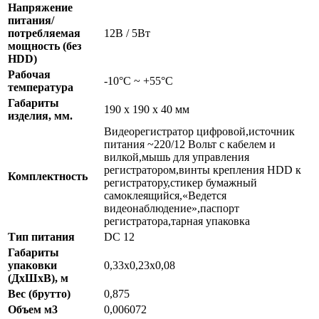
Напряжение
питания/
потребляемая
12В / 5Вт
мощность (без
HDD)
Рабочая
-10°C ~ +55°C
температура
Габариты
190 х 190 х 40 мм
изделия, мм.
Видеорегистратор цифровой,источник
питания ~220/12 Вольт с кабелем и
вилкой,мышь для управления
регистратором,винты крепления HDD к
Комплектность
регистратору,стикер бумажный
самоклеящийся,«Ведется
видеонаблюдение»,паспорт
регистратора,тарная упаковка
Тип питания
DC 12
Габариты
упаковки
0,33x0,23x0,08
(ДхШхВ), м
Вес (брутто)
0,875
Объем м3
0,006072