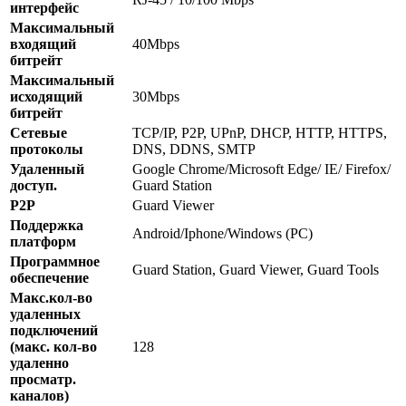
интерфейс
Максимальный
входящий
40Mbps
битрейт
Максимальный
исходящий
30Mbps
битрейт
Сетевые
TCP/IP, P2P, UPnP, DHCP, HTTP, HTTPS,
протоколы
DNS, DDNS, SMTP
Удаленный
Google Chrome/Microsoft Edge/ IE/ Firefox/
доступ.
Guard Station
P2P
Guard Viewer
Поддержка
Android/Iphone/Windows (PC)
платформ
Программное
Guard Station, Guard Viewer, Guard Tools
обеспечение
Макс.кол-во
удаленных
подключений
(макс. кол-во
128
удаленно
просматр.
каналов)