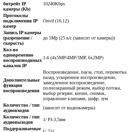
битрейт IP
10240Kbps
камеры (Kb)
Протоколы
подключения IP
Onvif (16.12)
камер
Запись IP камеры
(разрешение /
до 5Mp (25 к/с (зависит от камеры))
скорость)
Кол-во
одновременно
1-6 (4x5MP/4MP/3MP, 6x2MP)
воспроизводимых
каналов IP
Воспроизведение, пауза, стоп, перемотка
назад, ускоренное воспроизведение,
Дополнительные
замедленное воспроизведение,
функции
полноэкранный режим, выбор потока,
воспроизведения
выбор резервн. копии, снимок,
управление клипами, цифр. зум
Количество / тип
(зависит от видеокамеры)
аудиовходов
Количество / тип
1/ PJ-3,5мм
аудиовыходов
Поддерживаемые
G.711