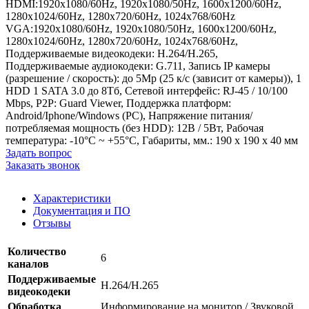
HDMI:1920x1080/60Hz, 1920x1080/50Hz, 1600x1200/60Hz,
1280x1024/60Hz, 1280x720/60Hz, 1024x768/60Hz
VGA:1920x1080/60Hz, 1920x1080/50Hz, 1600x1200/60Hz,
1280x1024/60Hz, 1280x720/60Hz, 1024x768/60Hz,
Поддерживаемые видеокодеки: H.264/H.265,
Поддерживаемые аудиокодеки: G.711, Запись IP камеры
(разрешение / скорость): до 5Mp (25 к/с (зависит от камеры)), 1
HDD 1 SATA 3.0 до 8Тб, Сетевой интерфейс: RJ-45 / 10/100
Mbps, P2P: Guard Viewer, Поддержка платформ:
Android/Iphone/Windows (PC), Напряжение питания/
потребляемая мощность (без HDD): 12В / 5Вт, Рабочая
температура: -10°C ~ +55°C, Габариты, мм.: 190 х 190 х 40 мм
Задать вопрос
Заказать звонок
Характеристики
Документация и ПО
Отзывы
Количество
6
каналов
Поддерживаемые
H.264/H.265
видеокодеки
Обработка
Информирование на монитор / Звуковой