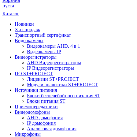
Корзина
пуста
Каталог
Новинки
Хит продаж
Транспортный сертификат
Видеокамеры
Видеокамеры AHD, 4 в 1
Видеокамеры IP
Видеорегистраторы
AHD Видеорегистраторы
IP Видеорегистраторы
ПО ST+PROJECT
Лицензии ST+PROJECT
Модули аналитики ST+PROJECT
Источники питания
Блоки бесперебойного питания ST
Блоки питания ST
Приемопередатчики
Видеодомофоны
AHD домофония
IP домофония
Аналоговая домофония
Микрофоны