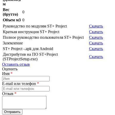
м
Вес
0
(брутто)
Объем м3
0
Руководство по модулям ST+ Project
Скачать
Краткая инструкция ST+ Project
Скачать
Полное руководство пользователя ST+ Project
Скачать
Заземление
Скачать
ST+ Project -.apk для Android
Скачать
Дистрибутив на ПО ST+Project
Скачать
(STProjectSetup.exe)
Оставить отзыв
Оценить
Имя
*
E-mail или телефон
*
Отзыв
*
Отправить