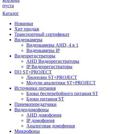
Корзина
пуста
Каталог
Новинки
Хит продаж
Транспортный сертификат
Видеокамеры
Видеокамеры AHD, 4 в 1
Видеокамеры IP
Видеорегистраторы
AHD Видеорегистраторы
IP Видеорегистраторы
ПО ST+PROJECT
Лицензии ST+PROJECT
Модули аналитики ST+PROJECT
Источники питания
Блоки бесперебойного питания ST
Блоки питания ST
Приемопередатчики
Видеодомофоны
AHD домофония
IP домофония
Аналоговая домофония
Микрофоны