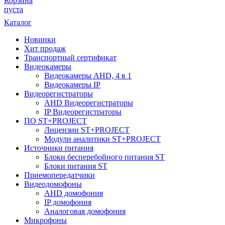
Корзина
пуста
Каталог
Новинки
Хит продаж
Транспортный сертификат
Видеокамеры
Видеокамеры AHD, 4 в 1
Видеокамеры IP
Видеорегистраторы
AHD Видеорегистраторы
IP Видеорегистраторы
ПО ST+PROJECT
Лицензии ST+PROJECT
Модули аналитики ST+PROJECT
Источники питания
Блоки бесперебойного питания ST
Блоки питания ST
Приемопередатчики
Видеодомофоны
AHD домофония
IP домофония
Аналоговая домофония
Микрофоны